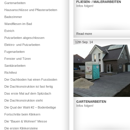
FLIESEN- / MALERARBEITEN
Gartenarbeiten
Infos folgen!
Hausanschlüsse und Pflasterarbeiten
Badezimmer
Wandfliesen im Bad
Estrich
Read more
Putzarbeiten abgeschlossen
12th Sep. 14
Elektro- und Putzarbeiten
Fugenarbeiten
Fenster und Türen
Sanitärarbeiten
Richtfest
Der Dachboden hat einen Fussboden
Die Dachkonstruktion ist fast fertig
Das erste Mal auf dem Spitzdach
Die Dachkonstruktion steht
GARTENARBEITEN
Infos folgen!
Die Qual der Wahl #2 – Bodenbeläge
Fortschritte beim Klinkern
Die “Bauen & Wohnen” Messe
Die ersten Klinkersteine