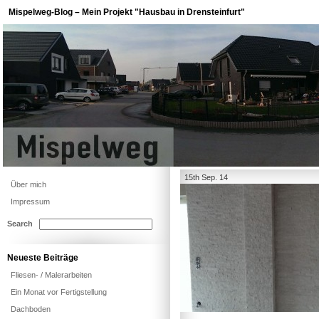
Mispelweg-Blog – Mein Projekt "Hausbau in Drensteinfurt"
15th Sep. 14
Über mich
Impressum
Search
Neueste Beiträge
Fliesen- / Malerarbeiten
Ein Monat vor Fertigstellung
Dachboden