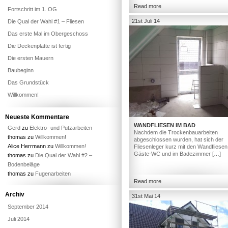
Read more
Fortschritt im 1. OG
21st Juli 14
Die Qual der Wahl #1 – Fliesen
Das erste Mal im Obergeschoss
Die Deckenplatte ist fertig
Die ersten Mauern
Baubeginn
Das Grundstück
Willkommen!
Neueste Kommentare
WANDFLIESEN IM BAD
Gerd
zu
Elektro- und Putzarbeiten
Nachdem die Trockenbauarbeiten
thomas
zu
Willkommen!
abgeschlossen wurden, hat sich der
Alice Herrmann
zu
Willkommen!
Fliesenleger kurz mit den Wandfliesen
Gäste-WC und im Badezimmer […]
thomas
zu
Die Qual der Wahl #2 –
Bodenbeläge
thomas
zu
Fugenarbeiten
Read more
Archiv
31st Mai 14
September 2014
Juli 2014