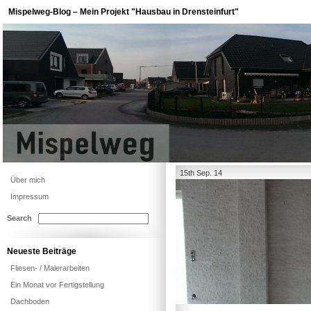
Mispelweg-Blog – Mein Projekt "Hausbau in Drensteinfurt"
15th Sep. 14
Über mich
Impressum
Search
Neueste Beiträge
Fliesen- / Malerarbeiten
Ein Monat vor Fertigstellung
Dachboden