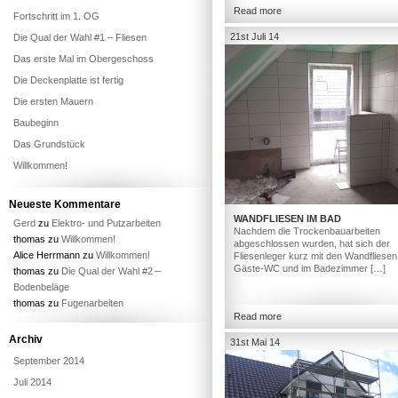
Read more
Fortschritt im 1. OG
21st Juli 14
Die Qual der Wahl #1 – Fliesen
Das erste Mal im Obergeschoss
Die Deckenplatte ist fertig
Die ersten Mauern
Baubeginn
Das Grundstück
Willkommen!
Neueste Kommentare
WANDFLIESEN IM BAD
Gerd
zu
Elektro- und Putzarbeiten
Nachdem die Trockenbauarbeiten
thomas
zu
Willkommen!
abgeschlossen wurden, hat sich der
Alice Herrmann
zu
Willkommen!
Fliesenleger kurz mit den Wandfliesen
Gäste-WC und im Badezimmer […]
thomas
zu
Die Qual der Wahl #2 –
Bodenbeläge
thomas
zu
Fugenarbeiten
Read more
Archiv
31st Mai 14
September 2014
Juli 2014