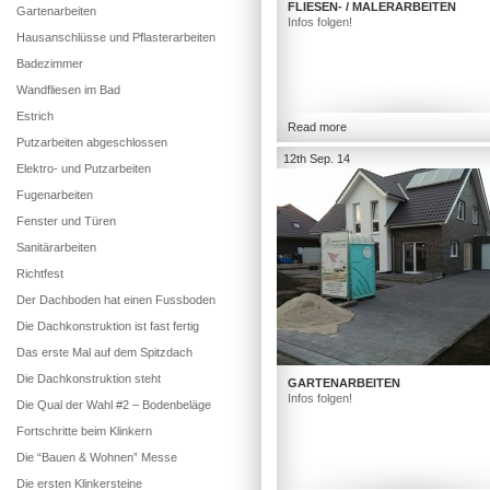
FLIESEN- / MALERARBEITEN
Gartenarbeiten
Infos folgen!
Hausanschlüsse und Pflasterarbeiten
Badezimmer
Wandfliesen im Bad
Estrich
Read more
Putzarbeiten abgeschlossen
12th Sep. 14
Elektro- und Putzarbeiten
Fugenarbeiten
Fenster und Türen
Sanitärarbeiten
Richtfest
Der Dachboden hat einen Fussboden
Die Dachkonstruktion ist fast fertig
Das erste Mal auf dem Spitzdach
Die Dachkonstruktion steht
GARTENARBEITEN
Infos folgen!
Die Qual der Wahl #2 – Bodenbeläge
Fortschritte beim Klinkern
Die “Bauen & Wohnen” Messe
Die ersten Klinkersteine