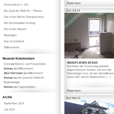
Read more
Fortschritt im 1. OG
21st Juli 14
Die Qual der Wahl #1 – Fliesen
Das erste Mal im Obergeschoss
Die Deckenplatte ist fertig
Die ersten Mauern
Baubeginn
Das Grundstück
Willkommen!
Neueste Kommentare
WANDFLIESEN IM BAD
Gerd
zu
Elektro- und Putzarbeiten
Nachdem die Trockenbauarbeiten
thomas
zu
Willkommen!
abgeschlossen wurden, hat sich der
Alice Herrmann
zu
Willkommen!
Fliesenleger kurz mit den Wandfliesen
Gäste-WC und im Badezimmer […]
thomas
zu
Die Qual der Wahl #2 –
Bodenbeläge
thomas
zu
Fugenarbeiten
Read more
Archiv
31st Mai 14
September 2014
Juli 2014