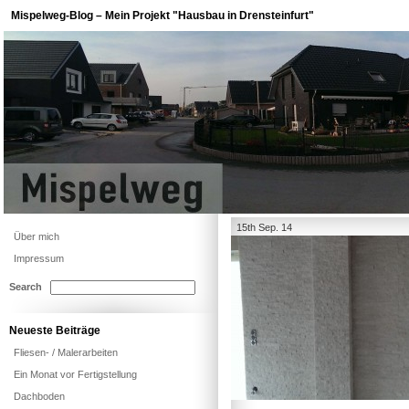
Mispelweg-Blog – Mein Projekt "Hausbau in Drensteinfurt"
15th Sep. 14
Über mich
Impressum
Search
Neueste Beiträge
Fliesen- / Malerarbeiten
Ein Monat vor Fertigstellung
Dachboden