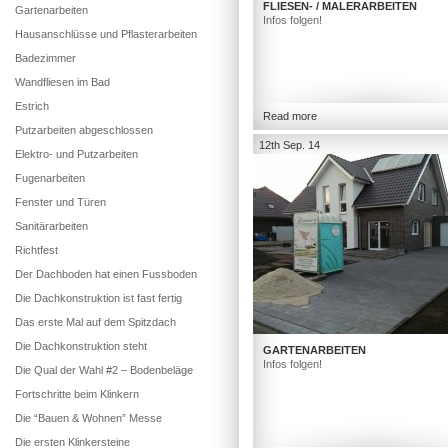
FLIESEN- / MALERARBEITEN
Gartenarbeiten
Infos folgen!
Hausanschlüsse und Pflasterarbeiten
Badezimmer
Wandfliesen im Bad
Estrich
Read more
Putzarbeiten abgeschlossen
12th Sep. 14
Elektro- und Putzarbeiten
Fugenarbeiten
Fenster und Türen
Sanitärarbeiten
Richtfest
Der Dachboden hat einen Fussboden
Die Dachkonstruktion ist fast fertig
Das erste Mal auf dem Spitzdach
Die Dachkonstruktion steht
GARTENARBEITEN
Infos folgen!
Die Qual der Wahl #2 – Bodenbeläge
Fortschritte beim Klinkern
Die “Bauen & Wohnen” Messe
Die ersten Klinkersteine